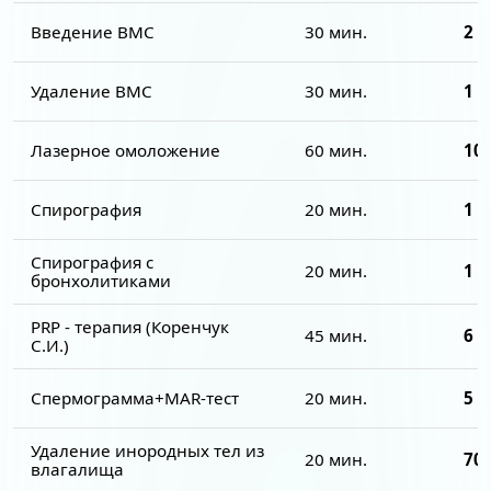
Введение ВМС
30 мин.
2 2
Удаление ВМС
30 мин.
1 7
Лазерное омоложение
60 мин.
10 
Спирография
20 мин.
1 0
Спирография с
20 мин.
1 2
бронхолитиками
PRP - терапия (Коренчук
45 мин.
6 5
С.И.)
Спермограмма+MAR-тест
20 мин.
5 0
Удаление инородных тел из
20 мин.
700
влагалища