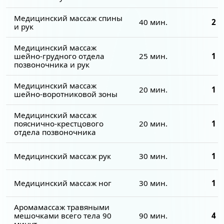
Медицинский массаж спины
40 мин.
2 1
и рук
Медицинский массаж
шейно-грудного отдела
25 мин.
1 5
позвоночника и рук
Медицинский массаж
20 мин.
1 2
шейно-воротниковой зоны
Медицинский массаж
пояснично-крестцового
20 мин.
1 2
отдела позвоночника
Медицинский массаж рук
30 мин.
1 8
Медицинский массаж ног
30 мин.
1 8
Аромамассаж травяными
мешочками всего тела 90
90 мин.
4 0
минут