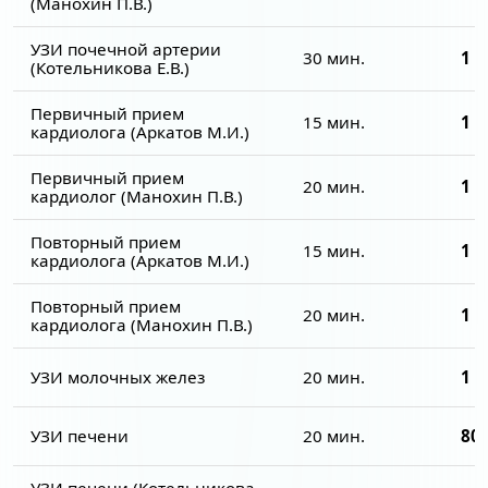
(Манохин П.В.)
УЗИ почечной артерии
30 мин.
1 7
(Котельникова Е.В.)
Первичный прием
15 мин.
1 7
кардиолога (Аркатов М.И.)
Первичный прием
20 мин.
1 7
кардиолог (Манохин П.В.)
Повторный прием
15 мин.
1 5
кардиолога (Аркатов М.И.)
Повторный прием
20 мин.
1 5
кардиолога (Манохин П.В.)
УЗИ молочных желез
20 мин.
1 3
УЗИ печени
20 мин.
800
УЗИ печени (Котельникова