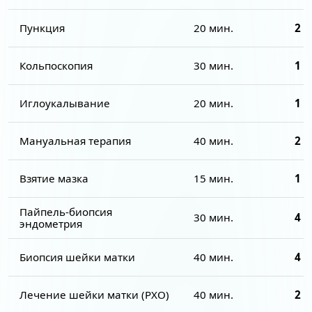
Пункция
20 мин.
2 0
Кольпоскопия
30 мин.
1 7
Иглоукалывание
20 мин.
1 5
Мануальная терапия
40 мин.
2 0
Взятие мазка
15 мин.
1 0
Пайпель-биопсия
30 мин.
4 0
эндометрия
Биопсия шейки матки
40 мин.
4 0
Лечение шейки матки (РХО)
40 мин.
2 0