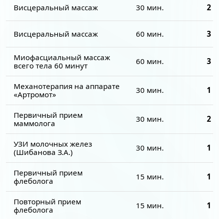
Висцеральный массаж
30 мин.
2 0
Висцеральный массаж
60 мин.
3 0
Миофасциальный массаж
60 мин.
3 3
всего тела 60 минут
Механотерапия на аппарате
30 мин.
1 1
«Артромот»
Первичный прием
30 мин.
2 5
маммолога
УЗИ молочных желез
30 мин.
1 5
(Шибанова З.А.)
Первичный прием
15 мин.
1 7
флеболога
Повторный прием
15 мин.
1 5
флеболога