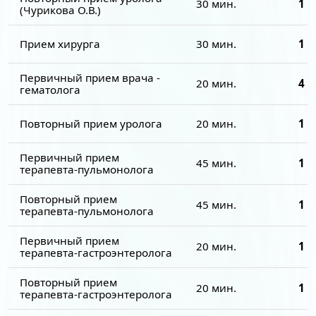
30 мин.
1 7
(Чурикова О.В.)
Прием хирурга
30 мин.
1 7
Первичный прием врача -
20 мин.
4 0
гематолога
Повторный прием уролога
20 мин.
1 5
Первичный прием
45 мин.
1 7
терапевта-пульмонолога
Повторный прием
45 мин.
1 5
терапевта-пульмонолога
Первичный прием
20 мин.
1 7
терапевта-гастроэнтеролога
Повторный прием
20 мин.
1 5
терапевта-гастроэнтеролога