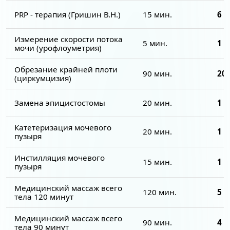
PRP - терапия (Гришин В.Н.)
15 мин.
6 5
Измерение скорости потока
5 мин.
1 0
мочи (урофлоуметрия)
Обрезание крайней плоти
90 мин.
20 
(циркумцизия)
Замена эпицистостомы
20 мин.
1 5
Катетеризация мочевого
20 мин.
1 5
пузыря
Инстилляция мочевого
15 мин.
1 5
пузыря
Медицинский массаж всего
120 мин.
5 0
тела 120 минут
Медицинский массаж всего
90 мин.
4 0
тела 90 минут