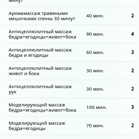
Аромамассаж травяными
40 мин.
2 2
мешочками спины 30 минут
Антицеллюлитный массаж
90 мин.
4 5
бедра+ягодицы+живот+бока
Антицеллюлитный массаж
60 мин.
3 0
бедра и ягодицы
Антицеллюлитный массаж
30 мин.
2 5
живот и бока
Антицеллюлитный массаж
30 мин.
2 0
рук
Моделирующий массаж
100 мин.
3 8
бедра+ягодицы+живот+бока
Моделирующий массаж
70 мин.
2 8
бедра+ягодицы