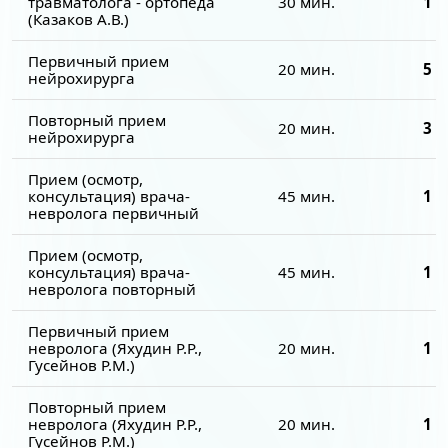
травматолога - ортопеда
30 мин.
1 7
(Казаков А.В.)
Первичный прием
20 мин.
5 0
нейрохирурга
Повторный прием
20 мин.
3 0
нейрохирурга
Прием (осмотр,
консультация) врача-
45 мин.
1 7
невролога первичный
Прием (осмотр,
консультация) врача-
45 мин.
1 5
невролога повторный
Первичный прием
невролога (Яхудин Р.Р.,
20 мин.
1 7
Гусейнов Р.М.)
Повторный прием
невролога (Яхудин Р.Р.,
20 мин.
1 5
Гусейнов Р.М.)