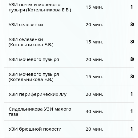
УЗИ почек и мочевого
15 мин.
1 3
пузыря (Котельникова Е.В.)
УЗИ селезенки
20 мин.
800
УЗИ селезенки
15 мин.
800
(Котельникова Е.В.)
УЗИ мочевого пузыря
20 мин.
800
УЗИ мочевого пузыря
15 мин.
800
(Котельникова Е.В.)
УЗИ периферических л/у
20 мин.
1 5
Сидельникова УЗИ малого
40 мин.
1 5
таза
УЗИ брюшной полости
20 мин.
1 3