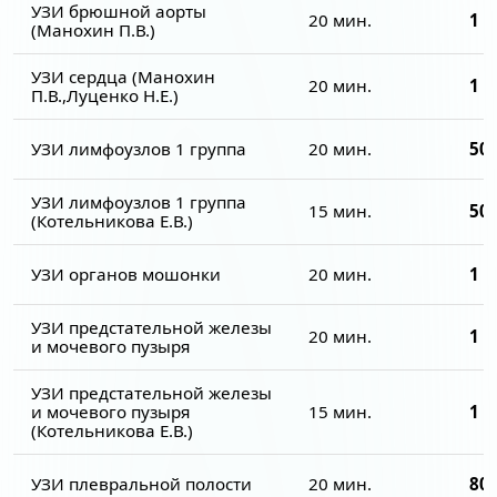
УЗИ брюшной аорты
20 мин.
1 1
(Манохин П.В.)
УЗИ сердца (Манохин
20 мин.
1 6
П.В.,Луценко Н.Е.)
УЗИ лимфоузлов 1 группа
20 мин.
500
УЗИ лимфоузлов 1 группа
15 мин.
500
(Котельникова Е.В.)
УЗИ органов мошонки
20 мин.
1 1
УЗИ предстательной железы
20 мин.
1 3
и мочевого пузыря
УЗИ предстательной железы
и мочевого пузыря
15 мин.
1 3
(Котельникова Е.В.)
УЗИ плевральной полости
20 мин.
800