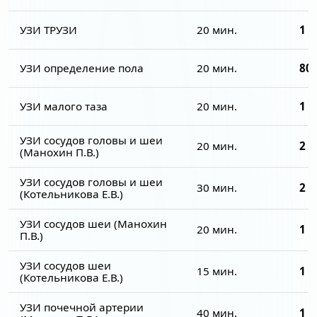
УЗИ ТРУЗИ
20 мин.
1 5
УЗИ определение пола
20 мин.
800
УЗИ малого таза
20 мин.
1 5
УЗИ сосудов головы и шеи
20 мин.
2 7
(Манохин П.В.)
УЗИ сосудов головы и шеи
30 мин.
2 7
(Котельникова Е.В.)
УЗИ сосудов шеи (Манохин
20 мин.
1 9
П.В.)
УЗИ сосудов шеи
15 мин.
1 9
(Котельникова Е.В.)
УЗИ почечной артерии
40 мин.
1 7