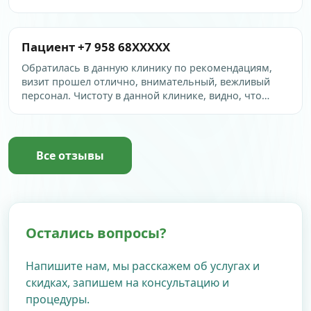
воспользовался услугой лазерного удаления
новообразований — процедура безболезненная,
результат отличный. Отдельно посещал массажиста
Пациент +7 958 68XXXXX
Сергея Дмитриевича, почувствовал реальное
облегчение после курса. Центр…
Обратилась в данную клинику по рекомендациям,
визит прошел отлично, внимательный, вежливый
персонал. Чистоту в данной клинике, видно, что
поддерживают. 👍 Также хочу выразить
благодарность специалистам, к которым
обращалась.
Все отзывы
Остались вопросы?
Напишите нам, мы расскажем об услугах и
скидках, запишем на консультацию и
процедуры.