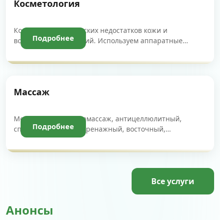
Косметология
Коррекция эстетических недостатков кожи и
Подробнее
возрастных изменений. Используем аппаратные
методики, инъекции и уходовую косметику для
улучшения внешности.
Массаж
Медицинский, аромамассаж, антицеллюлитный,
Подробнее
спортивный, лимфодренажный, восточный,
миофасциальный, висцеральный, детский,
психоматический массаж и лечебная физкультура.
Все услуги
Анонсы