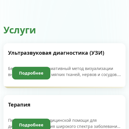
Услуги
Ультразвуковая диагностика (УЗИ)
Безопасный и информативный метод визуализации
Подробнее
внутренних органов, мягких тканей, нервов и сосудов.
Позволяет быстро выявить патологии на ранних
стадиях без лучевой нагрузки.
Терапия
Первичное звено медицинской помощи для
Подробнее
диагностики и лечения широкого спектра заболеваний