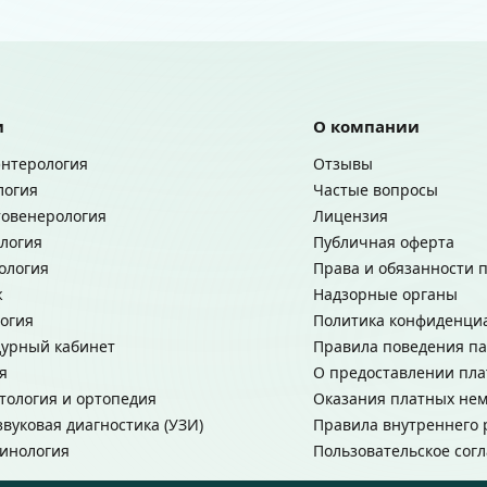
и
О компании
энтерология
Отзывы
логия
Частые вопросы
овенерология
Лицензия
логия
Публичная оферта
ология
Права и обязанности 
ж
Надзорные органы
огия
Политика конфиденци
урный кабинет
Правила поведения п
я
О предоставлении пла
тология и ортопедия
Оказания платных нем
звуковая диагностика (УЗИ)
Правила внутреннего 
инология
Пользовательское сог