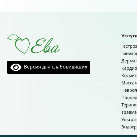
Услуг
Гастро
Гинеко
Дермат
Версия для слабовидящих
Кардио
Космет
Масса
Неврол
Процед
Терапи
Травма
Ультра
Эндокр