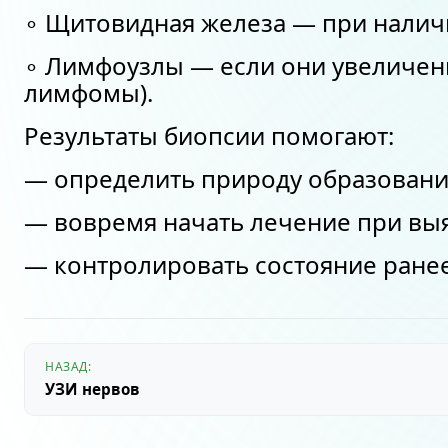
∘ Щитовидная железа — при налич
∘ Лимфоузлы — если они увеличены
лимфомы).
Результаты биопсии помогают:
— определить природу образования
— вовремя начать лечение при вы
— контролировать состояние ране
Навигация
НАЗАД:
по
УЗИ нервов
записям