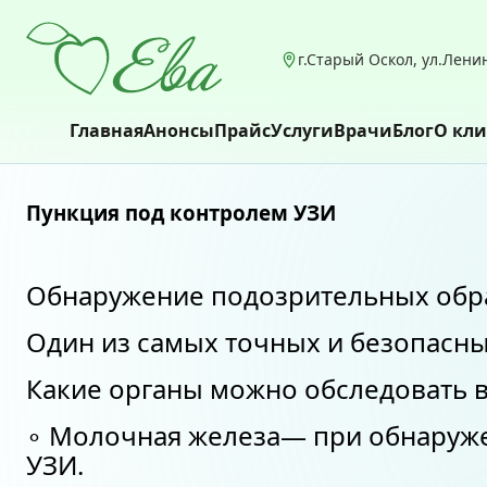
г.Старый Оскол, ул.Ленин
Главная
Анонсы
Прайс
Услуги
Врачи
Блог
О кл
Пункция под контролем УЗИ
Обнаружение подозрительных обра
Один из самых точных и безопасны
Какие органы можно обследовать 
∘ Молочная железа— при обнаруже
УЗИ.