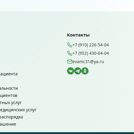
Контакты
+7 (910) 226-54-04
+7 (952) 430-64-04
evamc31@ya.ru
пациента
альности
ациентов
тных услуг
едицинских услуг
распорядка
лашение